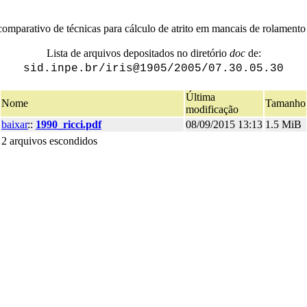
comparativo de técnicas para cálculo de atrito em mancais de rolamento 
Lista de arquivos depositados no diretório
doc
de:
sid.inpe.br/iris@1905/2005/07.30.05.30
Última
Nome
Tamanho
modificação
baixar
::
1990_ricci.pdf
08/09/2015 13:13
1.5 MiB
2 arquivos escondidos