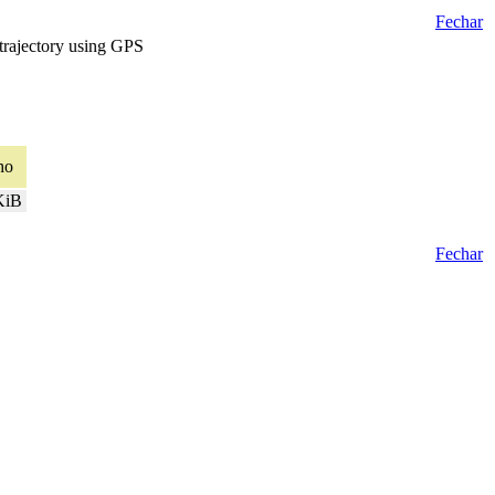
Fechar
 trajectory using GPS
ho
KiB
Fechar