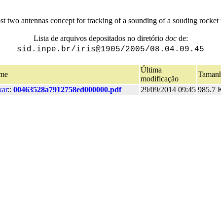
t two antennas concept for tracking of a sounding of a souding rocket
Lista de arquivos depositados no diretório
doc
de:
sid.inpe.br/iris@1905/2005/08.04.09.45
Última
me
Taman
modificação
xar
::
00463528a7912758ed000000.pdf
29/09/2014 09:45
985.7 