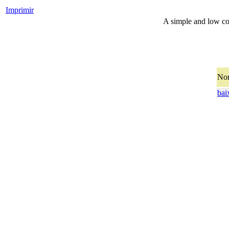
Imprimir
A simple and low cos
No
bai