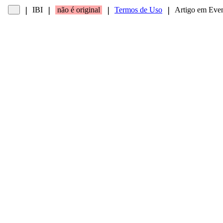
IBI
não é original
Termos de Uso
Artigo em Eve
❘
❘
❘
❘